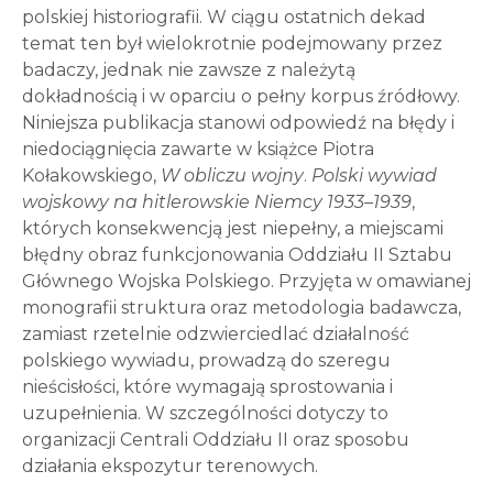
polskiej historiografii. W ciągu ostatnich dekad
temat ten był wielokrotnie podejmowany przez
badaczy, jednak nie zawsze z należytą
dokładnością i w oparciu o pełny korpus źródłowy.
Niniejsza publikacja stanowi odpowiedź na błędy i
niedociągnięcia zawarte w książce Piotra
Kołakowskiego,
W obliczu wojny
.
Polski wywiad
wojskowy na hitlerowskie Niemcy 1933–1939
,
których konsekwencją jest niepełny, a miejscami
błędny obraz funkcjonowania Oddziału II Sztabu
Głównego Wojska Polskiego. Przyjęta w omawianej
monografii struktura oraz metodologia badawcza,
zamiast rzetelnie odzwierciedlać działalność
polskiego wywiadu, prowadzą do szeregu
nieścisłości, które wymagają sprostowania i
uzupełnienia. W szczególności dotyczy to
organizacji Centrali Oddziału II oraz sposobu
działania ekspozytur terenowych.