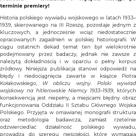
terminie premiery!
Historia polskiego wywiadu wojskowego w latach 1933–
1939, skierowanego na III Rzeszę, pozostaje jednym z
kluczowych, a jednocześnie wciąż niedostatecznie
opracowanych zagadnień w polskiej historiografii. W
ciągu ostatnich dekad temat ten był wielokrotnie
podejmowany przez badaczy, jednak nie zawsze z
należytą dokładnością i w oparciu o pełny korpus
źródłowy. Niniejsza publikacja stanowi odpowiedź na
błędy i niedociągnięcia zawarte w książce Piotra
Kołakowskiego,
W obliczu wojny
.
Polski wywia
wojskowy na hitlerowskie Niemcy 1933–1939
, któryc
konsekwencją jest niepełny, a miejscami błędny obraz
funkcjonowania Oddziału II Sztabu Głównego Wojska
Polskiego. Przyjęta w omawianej monografii struktura
oraz metodologia badawcza, zamiast rzetelnie
odzwierciedlać działalność polskiego wywiadu,
prowadzą do szeregu nieścisłości, które wymagają