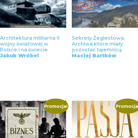
Architektura militarna II
Sekrety Żegiestowa.
wojny światowej w
Archiwa które miały
Polsce i na świecie
pozostać tajemnicą
Jakub Wróbel
Maciej Bartków
40,00
zł
Wybierz opcje
Wybierz opcje
Promocja!
Promocja