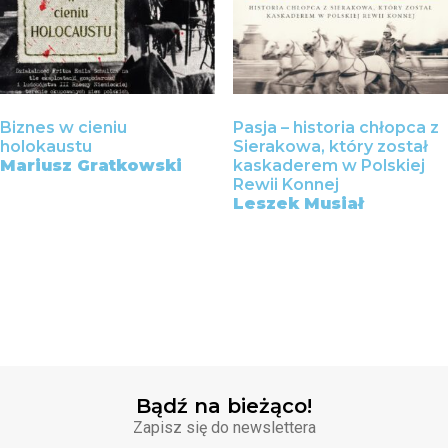
Biznes w cieniu
Pasja – historia chłopca z
holokaustu
Sierakowa, który został
Mariusz Gratkowski
kaskaderem w Polskiej
Rewii Konnej
Leszek Musiał
54,99
zł
40,00
zł
85,00
zł
79,99
zł
Wybierz opcje
Wybierz opcje
Bądź na bieżąco!
Zapisz się do newslettera