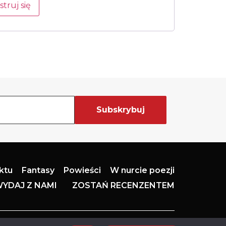
struj się
aktu
Fantasy
Powieści
W nurcie poezji
YDAJ Z NAMI
ZOSTAŃ RECENZENTEM