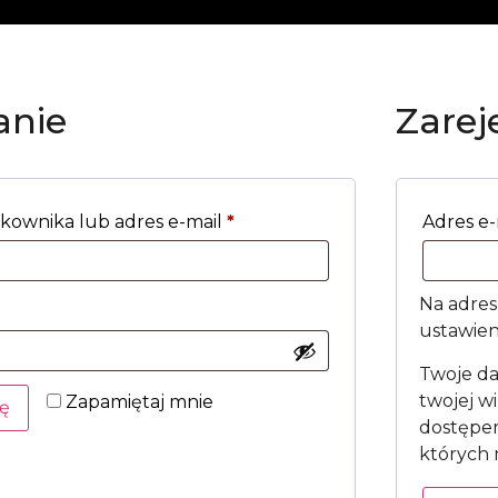
anie
Zareje
kownika lub adres e-mail
*
Adres e
Na adres
ustawien
Twoje da
twojej wi
Zapamiętaj mnie
ię
dostępem
których
sz hasła?