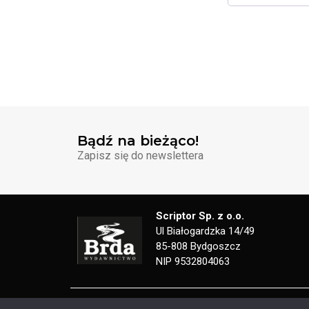
Bądź na bieżąco!
Zapisz się do newslettera
Scriptor Sp. z o.o.
Ul Białogardzka 14/49
85-808 Bydgoszcz
NIP 9532804063