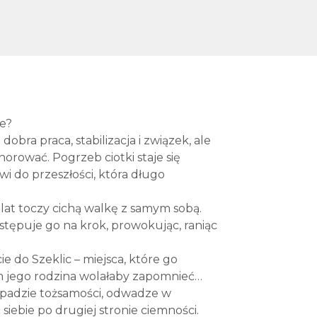
ie?
obra praca, stabilizacja i związek, ale
norować. Pogrzeb ciotki staje się
i do przeszłości, która długo
 lat toczy cichą walkę z samym sobą.
tępuje go na krok, prowokując, raniąc
e do Szeklic – miejsca, które go
ym jego rodzina wolałaby zapomnieć…
zpadzie tożsamości, odwadze w
siebie po drugiej stronie ciemności.