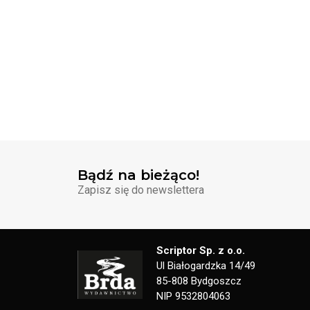
Bądź na bieżąco!
Zapisz się do newslettera
Scriptor Sp. z o.o.
Ul Białogardzka 14/49
85-808 Bydgoszcz
NIP 9532804063