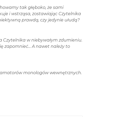
 chowamy tak głęboko, że sami
je i wstrząsa, zostawiając Czytelnika
obiektywną prawdą, czy jedynie ułudą?
ia Czytelnika w niebywałym zdumieniu.
 się zapomnieć… A nawet należy to
dla amatorów monologów wewnętrznych.