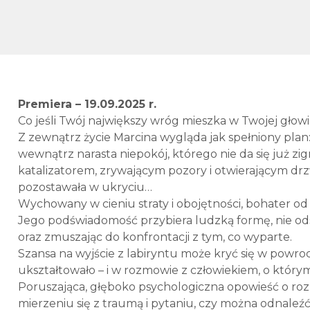
Premiera – 19.09.2025 r.
Co jeśli Twój największy wróg mieszka w Twojej głow
Z zewnątrz życie Marcina wygląda jak spełniony plan: d
wewnątrz narasta niepokój, którego nie da się już zig
katalizatorem, zrywającym pozory i otwierającym drzw
pozostawała w ukryciu…
Wychowany w cieniu straty i obojętności, bohater od
Jego podświadomość przybiera ludzką formę, nie ods
oraz zmuszając do konfrontacji z tym, co wyparte.
Szansa na wyjście z labiryntu może kryć się w powroci
ukształtowało – i w rozmowie z człowiekiem, o któr
Poruszająca, głęboko psychologiczna opowieść o ro
mierzeniu się z traumą i pytaniu, czy można odnaleźć 