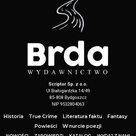
Scriptor Sp. z o.o.
Ul Białogardzka 14/49
85-808 Bydgoszcz
NIP 9532804063
Historia
True Crime
Literatura faktu
Fantasy
Powieści
W nurcie poezji
NOWOŚCI
ZAPOWIEDZI
KATALOG
WYDAJ Z NAMI