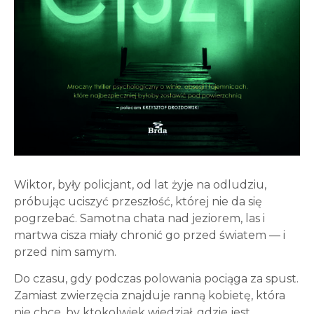
Wiktor, były policjant, od lat żyje na odludziu,
próbując uciszyć przeszłość, której nie da się
pogrzebać. Samotna chata nad jeziorem, las i
martwa cisza miały chronić go przed światem — i
przed nim samym.
Do czasu, gdy podczas polowania pociąga za spust.
Zamiast zwierzęcia znajduje ranną kobietę, która
nie chce, by ktokolwiek wiedział, gdzie jest.