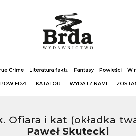
rue Crime
Literatura faktu
Fantasy
Powieści
W n
POWIEDZI
KATALOG
WYDAJ Z NAMI
ZOSTA
k. Ofiara i kat (okładka tw
Paweł Skutecki