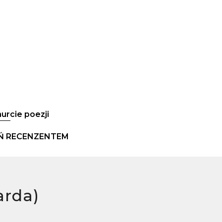
urcie poezji
Ń RECENZENTEM
arda)