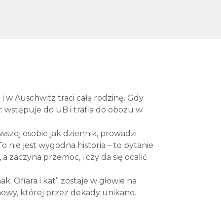
i w Auschwitz traci całą rodzinę. Gdy
: wstępuje do UB i trafia do obozu w
szej osobie jak dziennik, prowadzi
To nie jest wygodna historia – to pytanie
 a zaczyna przemoc, i czy da się ocalić
k. Ofiara i kat” zostaje w głowie na
mowy, której przez dekady unikano.