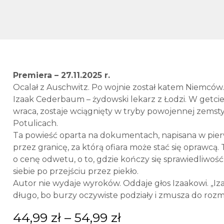
Premiera – 27.11.2025 r.
Ocalał z Auschwitz. Po wojnie został katem Niemców.
Izaak Cederbaum – żydowski lekarz z Łodzi. W getcie 
wraca, zostaje wciągnięty w tryby powojennej zemsty
Potulicach.
Ta powieść oparta na dokumentach, napisana w pierw
przez granicę, za którą ofiara może stać się oprawcą. 
o cenę odwetu, o to, gdzie kończy się sprawiedliwość,
siebie po przejściu przez piekło.
Autor nie wydaje wyroków. Oddaje głos Izaakowi. „Izaa
długo, bo burzy oczywiste podziały i zmusza do roz
44,99
zł
–
54,99
zł