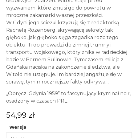
osobliwych zdarzeń. Witold staje przed
wyzwaniem, które zmusi go do powrotu w
mroczne zakamarki własnej przeszłości.
W Gdyni jego ścieżki krzyżują się z redaktorką
Rachelą Rozenberg, skrywającą sekrety tak
głęboko, jak głęboko sięga zagadka rozbitego
obiektu. Trop prowadzi do zimnej trumny i
transportu wojskowego, który znika w radzieckiej
bazie w Bornem Sulinowie. Tymczasem milicja z
Gdańska naciska na zakończenie śledztwa, ale
Witold nie ustępuje. Im bardziej angażuje się w
sprawę, tym mroczniejsze fakty odkrywa…
„Obręcz. Gdynia 1959” to fascynujący kryminał noir,
osadzony w czasach PRL
54,99
zł
Wersja