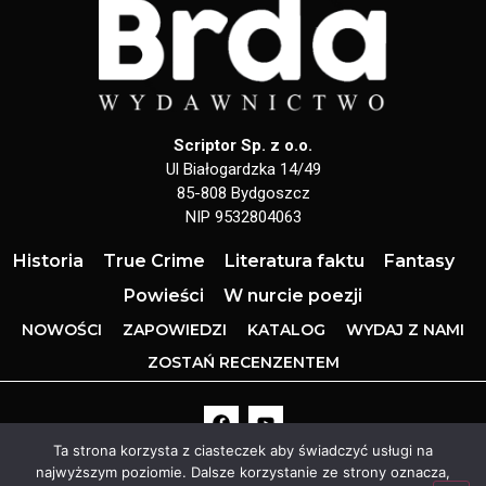
Scriptor Sp. z o.o.
Ul Białogardzka 14/49
85-808 Bydgoszcz
NIP 9532804063
Historia
True Crime
Literatura faktu
Fantasy
Powieści
W nurcie poezji
NOWOŚCI
ZAPOWIEDZI
KATALOG
WYDAJ Z NAMI
ZOSTAŃ RECENZENTEM
Ta strona korzysta z ciasteczek aby świadczyć usługi na
najwyższym poziomie. Dalsze korzystanie ze strony oznacza,
Wydawnictwobrda.pl
All Right’s Reserved to
2024 /