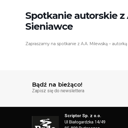
Spotkanie autorskie z
Sieniawce
Zapraszamy na spotkanie z A.A. Milewską – autorką
Bądź na bieżąco!
Zapisz się do newslettera
Scriptor Sp. z o.o.
Ul Białogardzka 14/49